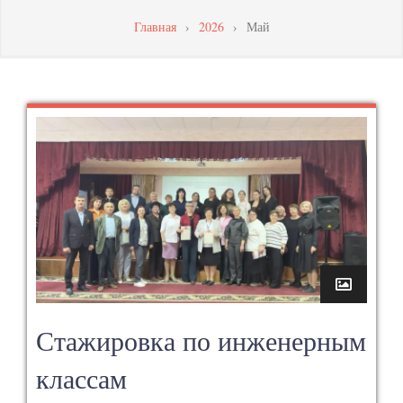
МАСТЕРСТВА
Главная
›
2026
›
Май
ПЕДАГОГИЧЕСКИХ
РАБОТНИКОВ
Стажировка по инженерным
классам