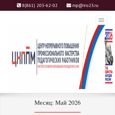
8(861) 203-62-02
mp@iro23.ru
ЦНППМ
ЦЕНТР НЕПРЕРЫВНОГО
Месяц:
Май 2026
ПОВЫШЕНИЯ
ПРОФЕССИОНАЛЬНОГО