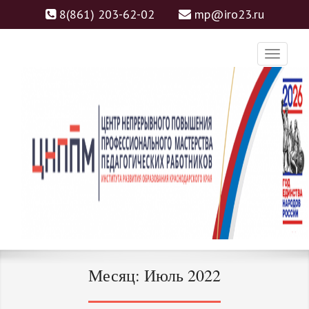
8(861) 203-62-02
mp@iro23.ru
ЦНППМ
ЦЕНТР НЕПРЕРЫВНОГО
Месяц:
Июль 2022
ПОВЫШЕНИЯ
ПРОФЕССИОНАЛЬНОГО