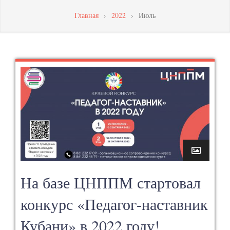
МАСТЕРСТВА
Главная
›
2022
›
Июль
ПЕДАГОГИЧЕСКИХ
РАБОТНИКОВ
На базе ЦНППМ стартовал
конкурс «Педагог-наставник
Кубани» в 2022 году!