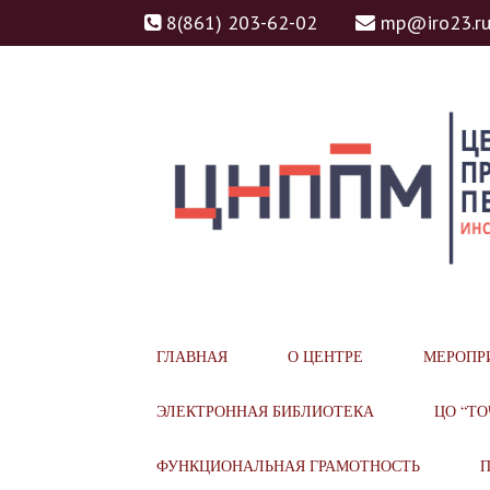
8(861) 203-62-02
mp@iro23.r
ЦНППМ
ЦЕНТР НЕПРЕРЫВН
ГЛАВНАЯ
О ЦЕНТРЕ
МЕРОПР
МАСТЕРСТВА ПЕДАГ
ЭЛЕКТРОННАЯ БИБЛИОТЕКА
ЦО “ТО
ФУНКЦИОНАЛЬНАЯ ГРАМОТНОСТЬ