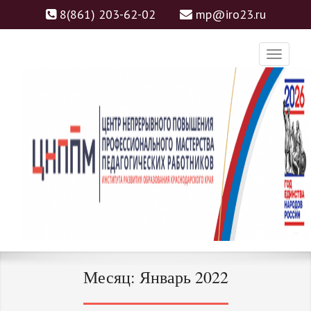
8(861) 203-62-02
mp@iro23.ru
ЦНППМ
ЦЕНТР НЕПРЕРЫВНОГО
Месяц:
Январь 2022
ПОВЫШЕНИЯ
ПРОФЕССИОНАЛЬНОГО