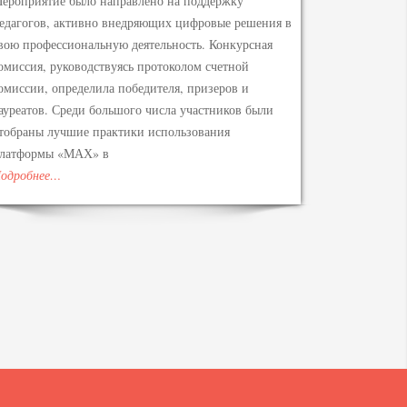
ероприятие было направлено на поддержку
едагогов, активно внедряющих цифровые решения в
вою профессиональную деятельность. Конкурсная
омиссия, руководствуясь протоколом счетной
омиссии, определила победителя, призеров и
ауреатов. Среди большого числа участников были
тобраны лучшие практики использования
латформы «МАХ» в
одробнее…