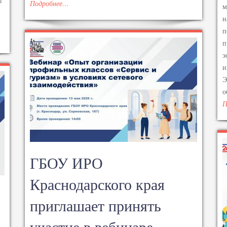
ы
Подробнее…
м
н
п
п
э
и
Э
о
П
ГБОУ ИРО
Краснодарского края
приглашает принять
участие в вебинаре