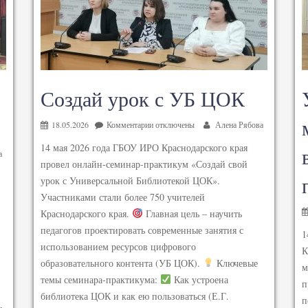
Создай урок с УБ ЦОК
18.05.2026
Комментарии
отключены
Алена Рябова
14 мая 2026 года ГБОУ ИРО Краснодарского края
а
провел онлайн-семинар-практикум «Создай свой
урок с Универсальной Библиотекой ЦОК».
Участниками стали более 750 учителей
Краснодарского края.
Главная цель – научить
педагогов проектировать современные занятия с
1
использованием ресурсов цифрового
К
образовательного контента (УБ ЦОК).
Ключевые
м
темы семинара-практикума:
Как устроена
п
библиотека ЦОК и как ею пользоваться (Е.Г.
п