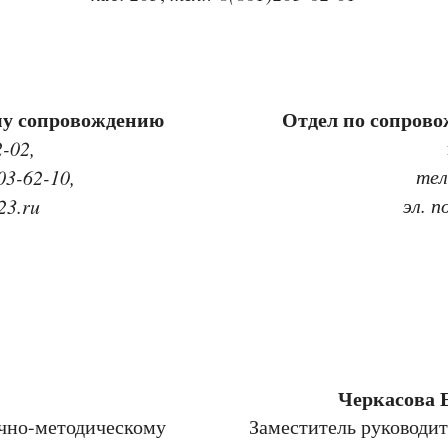
му сопровождению
Отдел по сопров
2-02,
тел
03-62-10,
эл. 
23.ru
Черкасова 
учно-методическому
Заместитель руководи