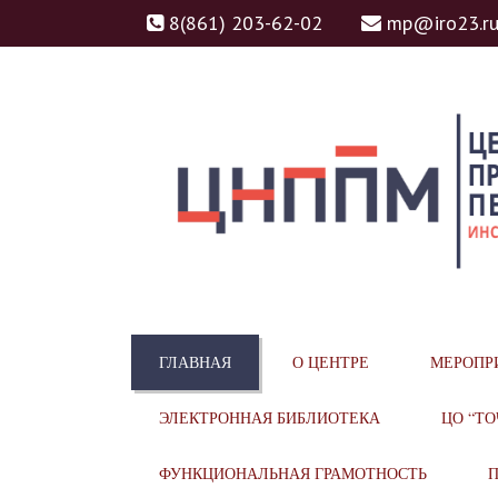
8(861) 203-62-02
mp@iro23.r
ЦЕНТР НЕПРЕРЫВН
ЦНППМ
ГЛАВНАЯ
О ЦЕНТРЕ
МЕРОПР
МАСТЕРСТВА ПЕДАГ
ЭЛЕКТРОННАЯ БИБЛИОТЕКА
ЦО “ТО
ФУНКЦИОНАЛЬНАЯ ГРАМОТНОСТЬ