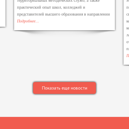
территориальных методических служб, а также
М
практический опыт школ, колледжей и
п
представителей высшего образования в направлении
с
Подробнее…
к
к
л
о
п
П
Показать еще новости