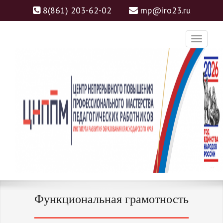
8(861) 203-62-02
mp@iro23.ru
ЦНППМ
ЦЕНТР НЕПРЕРЫВНОГО
Функциональная грамотность
ПОВЫШЕНИЯ
ПРОФЕССИОНАЛЬНОГО