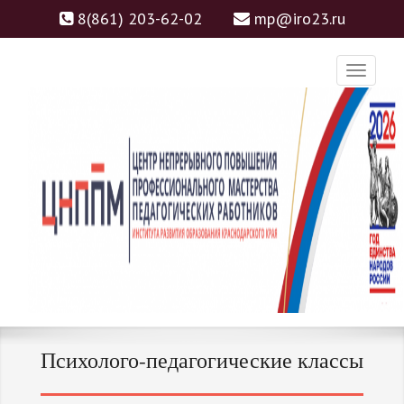
8(861) 203-62-02
mp@iro23.ru
ЦНППМ
ЦЕНТР НЕПРЕРЫВНОГО
Психолого-педагогические классы
ПОВЫШЕНИЯ
ПРОФЕССИОНАЛЬНОГО