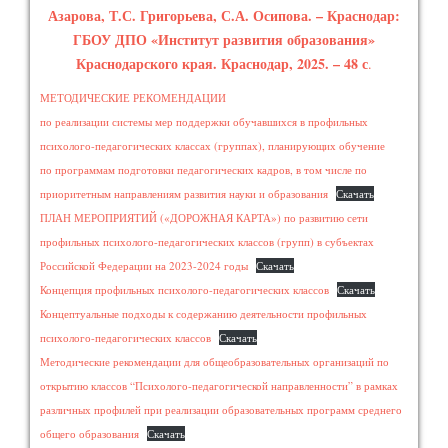
Азарова, Т.С. Григорьева, С.А. Осипова. – Краснодар:
ГБОУ ДПО «Институт развития образования»
Краснодарского края. Краснодар, 2025. – 48 с
.
МЕТОДИЧЕСКИЕ РЕКОМЕНДАЦИИ
по реализации системы мер поддержки обучавшихся в профильных
психолого-педагогических классах (группах), планирующих обучение
по программам подготовки педагогических кадров, в том числе по
приоритетным направлениям развития науки и образования
Скачать
ПЛАН МЕРОПРИЯТИЙ («ДОРОЖНАЯ КАРТА») по развитию сети
профильных психолого-педагогических классов (групп) в субъектах
Российской Федерации на 2023-2024 годы
Скачать
Концепция профильных психолого-педагогических классов
Скачать
Концептуальные подходы к содержанию деятельности профильных
психолого-педагогических классов
Скачать
Методические рекомендации для общеобразовательных организаций по
открытию классов “Психолого-педагогической направленности” в рамках
различных профилей при реализации образовательных программ среднего
общего образования
Скачать