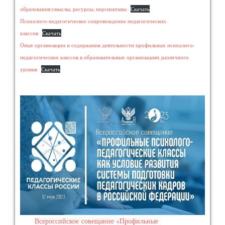
образования:смыслы, ресурсы, перспективы
Скачать
Психолого-педагогическое сопровождение педагогических
классов
Скачать
Опыт организации и содержания деятельности профильных психолого-
педагогических классов в образовательных организациях различного
уровня
Скачать
Всероссийское совещание «Профильные