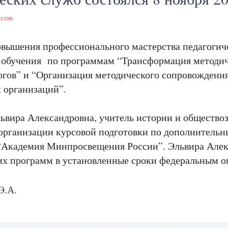
иляк
вышения профессионального мастерства педагогиче
 обучения по программам “Трансформация методич
огов” и “Организация методического сопровождени
х организаций”.
ьвира Александровна, учитель истории и общество
 организации курсовой подготовки по дополнител
Академия Минпросвещения России”. Эльвира Алек
х программ в установленные сроки федеральным о
Э.А.