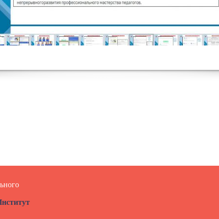
ьного
нститут