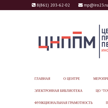
8(861) 203-62-02
mp@iro23.r
ЦНППМ
ЦЕНТР НЕПРЕРЫВН
ГЛАВНАЯ
О ЦЕНТРЕ
МЕРОПР
МАСТЕРСТВА ПЕДАГ
ЭЛЕКТРОННАЯ БИБЛИОТЕКА
ЦО “ТО
ФУНКЦИОНАЛЬНАЯ ГРАМОТНОСТЬ