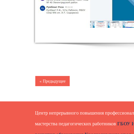
« Предыдущее
Центр непрерывного повышения профессионал
ГБОУ И
мастерства педагогических работников