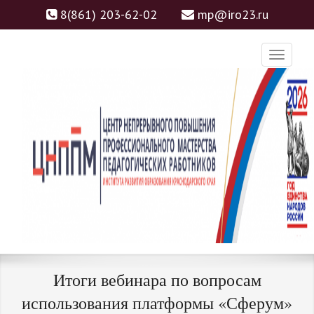
8(861) 203-62-02
mp@iro23.ru
ЦНППМ
ЦЕНТР НЕПРЕРЫВНОГО
Итоги вебинара по вопросам
ПОВЫШЕНИЯ
использования платформы «Сферум»
ПРОФЕССИОНАЛЬНОГО