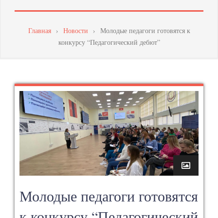
МАСТЕРСТВА
ПЕДАГОГИЧЕСКИХ
Главная
›
Новости
›
Молодые педагоги готовятся к
конкурсу “Педагогический дебют”
РАБОТНИКОВ
Молодые педагоги готовятся
к конкурсу “Педагогический