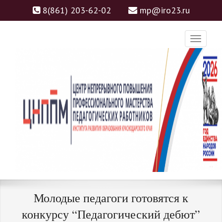
8(861) 203-62-02
mp@iro23.ru
ЦНППМ
ЦЕНТР НЕПРЕРЫВНОГО
Молодые педагоги готовятся к
ПОВЫШЕНИЯ
конкурсу “Педагогический дебют”
ПРОФЕССИОНАЛЬНОГО