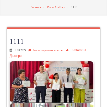
МАСТЕРСТВА
Главная
›
Robo Gallery
›
1111
ПЕДАГОГИЧЕСКИХ
РАБОТНИКОВ
1111
Антонина
19.08.2024
Комментарии
отключены
Даллари