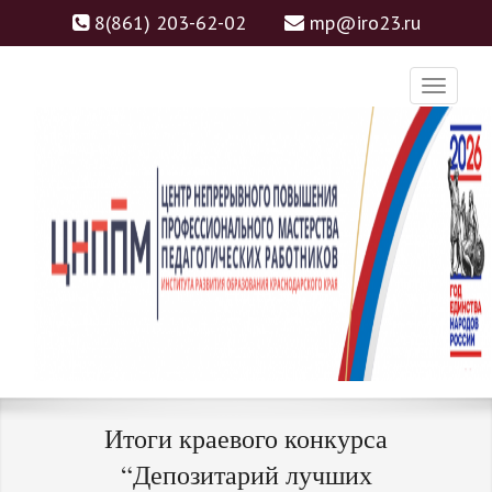
8(861) 203-62-02
mp@iro23.ru
ЦНППМ
ЦЕНТР НЕПРЕРЫВНОГО
Итоги краевого конкурса
ПОВЫШЕНИЯ
“Депозитарий лучших
ПРОФЕССИОНАЛЬНОГО