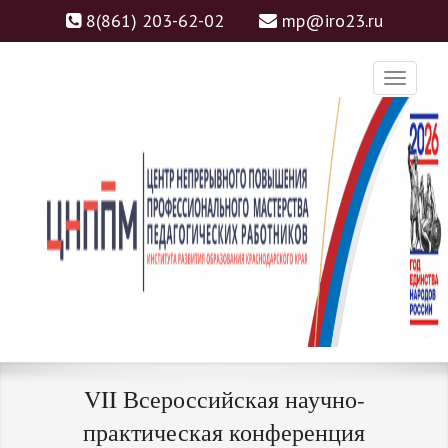
8(861) 203-62-02
mp@iro23.ru
ЦНППМ
ЦЕНТР НЕПРЕРЫВНОГО
VII Всероссийская научно-
ПОВЫШЕНИЯ
практическая конференция
ПРОФЕССИОНАЛЬНОГО