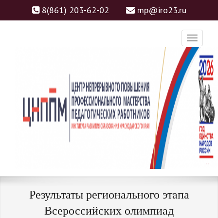
8(861) 203-62-02
mp@iro23.ru
ЦНППМ
ЦЕНТР НЕПРЕРЫВНОГО
Результаты регионального этапа
ПОВЫШЕНИЯ
Всероссийских олимпиад
ПРОФЕССИОНАЛЬНОГО