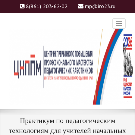
8(861) 203-62-02
mp@iro23.ru
ЦНППМ
ЦЕНТР НЕПРЕРЫВНОГО
Практикум по педагогическим
ПОВЫШЕНИЯ
технологиям для учителей начальных
ПРОФЕССИОНАЛЬНОГО