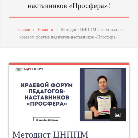
наставников «Просфера»!
МАСТЕРСТВА
ПЕДАГОГИЧЕСКИХ
РАБОТНИКОВ
Главная
›
Новости
›
Методист ЦНППМ выступила на
краевом форуме педагогов-наставников «Просфера»!
Методист ЦНППМ