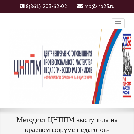
8(861) 203-62-02
mp@iro23.ru
ЦНППМ
ЦЕНТР НЕПРЕРЫВНОГО
Методист ЦНППМ выступила на
ПОВЫШЕНИЯ
краевом форуме педагогов-
ПРОФЕССИОНАЛЬНОГО