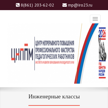
8(861) 203-62-02
mp@iro23.ru
ЦНППМ
ЦЕНТР НЕПРЕРЫВНОГО
Инженерные классы
ПОВЫШЕНИЯ
ПРОФЕССИОНАЛЬНОГО